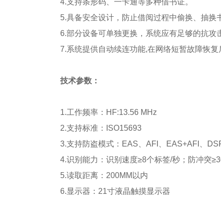
4.支持条形码、一卡通等多种借书证。
5.具备安全设计，防止借阅过程中偷换、抽换
6.部分设备可单独更换，系统应有足够的抗攻
7.系统提供自动续连功能,在网络短暂故障恢
技术参数：
1.工作频率：HF:13.56 MHz
2.支持标准：ISO15693
3.
支持防盗模式：EAS、AFI、EAS+AFI、DSFI
4.
识别能力：识别速度≥8个标签/秒；防冲突≥3
5.读取距离：200MM以内
6.显示器：21寸液晶触摸显示器