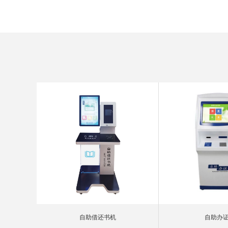
自助借还书机
自助办